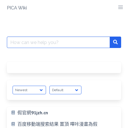
Skip
PICA Wiki
to
content
Search
for:
假官網91jzh.cn
百度移動端搜索結果 置頂 嗶咔漫畫為假