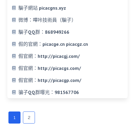
騙子網站 picacgns.xyz
微博：嗶咔技術員（騙子）
騙子QQ群：868949266
假的官網：picacge.cn picacgz.cn
假官網：http://picacgj.com/
假官網：http://picacgs.com/
假官網：http://picacgp.com/
骗子QQ群曝光：981567706
Posts
navigation
1
2