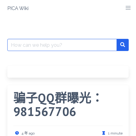
Skip
PICA Wiki
to
content
Search
for:
骗子QQ群曝光：
981567706
4 年 ago
1 minute