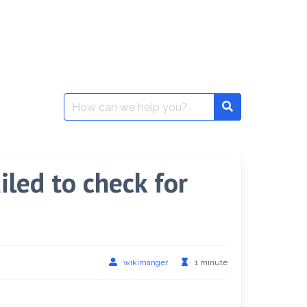
Search
for:
ed to check for
wikimanger
1 minute