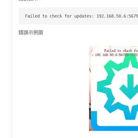
Failed to check for updates: 192.168.50.6:567
錯誤示例圖