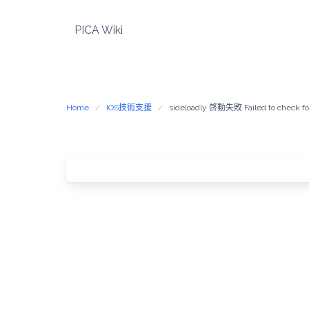
Skip
to
PICA Wiki
content
Home
IOS技術支援
sideloadly 啓動失敗 Failed to check fo