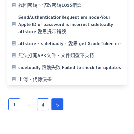
找回密碼、修改密碼1015錯誤
SendAuthenticationRequest em node-Your
Apple ID or password is incorrect sideloadly
altstore 愛思提示錯誤
altstore、sideloadly、愛思 get XcodeToken err
無法打開APK文件、文件類型不支持
sideloadly 啓動失敗 Failed to check for updates
上傳、代傳漫畫
Posts
navigation
1
...
4
5